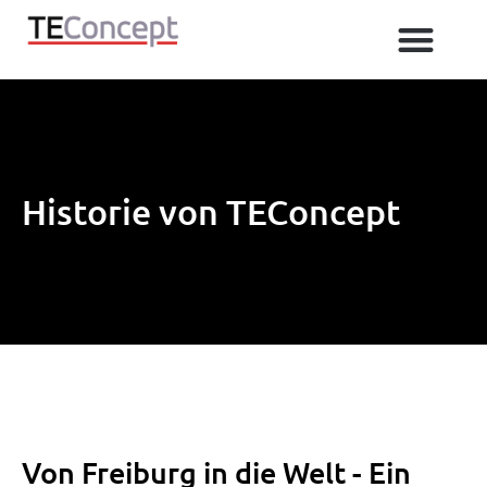
Me
Zum
IO Link Produkterfolg
IO-Link – Workshops & Schulungen:
Inhalt
springen
Historie von TEConcept
Von Freiburg in die Welt - Ein