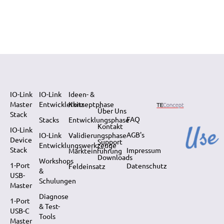
IO-Link
IO-Link
Ideen- &
Master
Entwicklerkits
Konzeptphase
Über Uns
Stack
FAQ
Stacks
Entwicklungsphase
Kontakt
IO-Link
AGB's
IO-Link
Validierungsphase
Device
Support
Entwicklungswerkzeuge
Stack
Impressum
Markteinführung
Downloads
Workshops
1-Port
Datenschutz
Feldeinsatz
&
USB-
Schulungen
Master
Diagnose
1-Port
& Test-
USB-C
Tools
Master