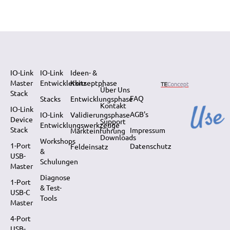
IO-Link
IO-Link
Ideen- &
Master
Entwicklerkits
Konzeptphase
Über Uns
Stack
FAQ
Stacks
Entwicklungsphase
Kontakt
IO-Link
AGB's
IO-Link
Validierungsphase
Device
Support
Entwicklungswerkzeuge
Stack
Impressum
Markteinführung
Downloads
Workshops
1-Port
Datenschutz
Feldeinsatz
&
USB-
Schulungen
Master
Diagnose
1-Port
& Test-
USB-C
Tools
Master
4-Port
USB-