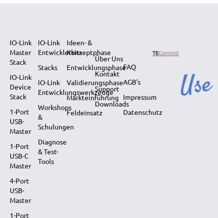
IO-Link
IO-Link
Ideen- &
Master
Entwicklerkits
Konzeptphase
Über Uns
Stack
FAQ
Stacks
Entwicklungsphase
Kontakt
IO-Link
AGB's
IO-Link
Validierungsphase
Device
Support
Entwicklungswerkzeuge
Stack
Impressum
Markteinführung
Downloads
Workshops
1-Port
Datenschutz
Feldeinsatz
&
USB-
Schulungen
Master
Diagnose
1-Port
& Test-
USB-C
Tools
Master
4-Port
USB-
Master
1-Port