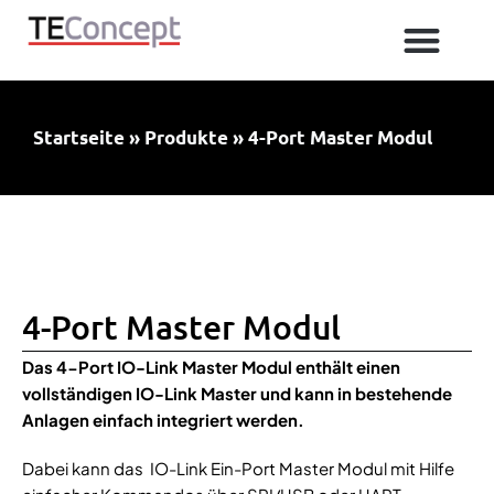
Me
Zum
IO Link Produkterfolg
IO-Link – Workshops & Schulungen:
Inhalt
springen
Startseite
»
Produkte
»
4-Port Master Modul
4-Port Master Modul
Das 4-Port IO-Link Master Modul enthält einen
vollständigen IO-Link Master und kann in bestehende
Anlagen einfach integriert werden.
Dabei kann das IO-Link Ein-Port Master Modul mit Hilfe